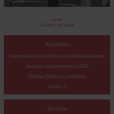
zurück
Drucken
nach oben
Aktuelles
Gitarrenkurse für Anfänger und Wiedereinsteiger
musikum Jahresprogramm 2026
Seminar-Räume zu vermieten
[
mehr
]
Termine