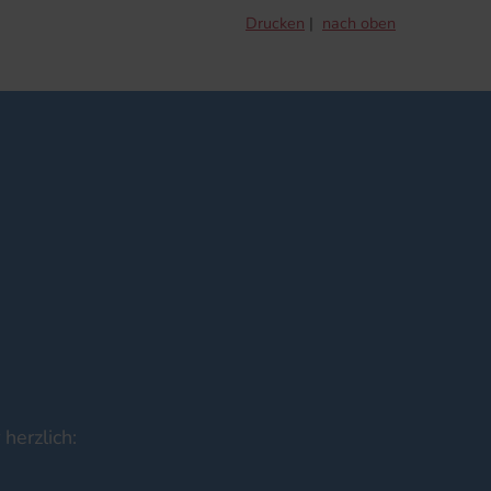
Drucken
nach oben
herzlich: