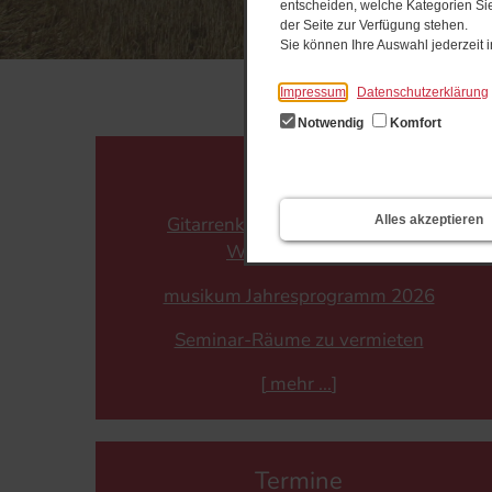
entscheiden, welche Kategorien Sie
der Seite zur Verfügung stehen.
Sie können Ihre Auswahl jederzeit
Impressum
Datenschutzerklärung
Notwendig
Komfort
Aktuelles
Alles akzeptieren
Gitarrenkurse für Anfänger und
Wiedereinsteiger
musikum Jahresprogramm 2026
Seminar-Räume zu vermieten
[
mehr
]
Termine