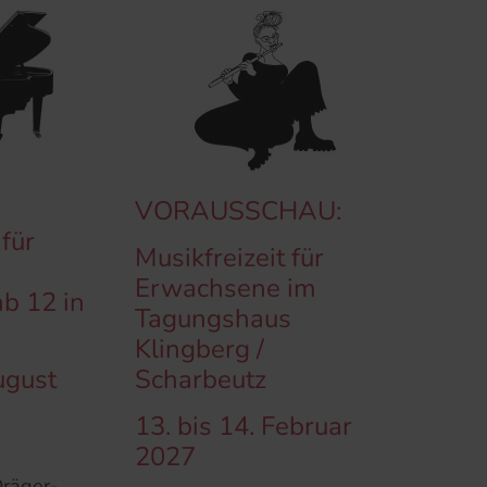
VORAUSSCHAU:
 für
Musikfreizeit für
Erwachsene im
ab 12 in
Tagungshaus
Klingberg /
ugust
Scharbeutz
13. bis 14. Februar
2027
Dräger-