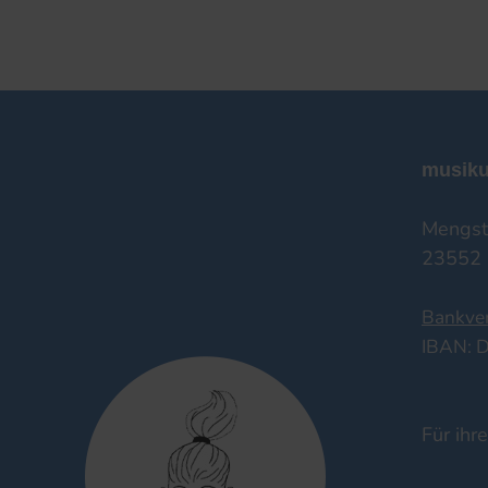
musiku
Mengst
23552 
Bankve
IBAN: 
Für ihr