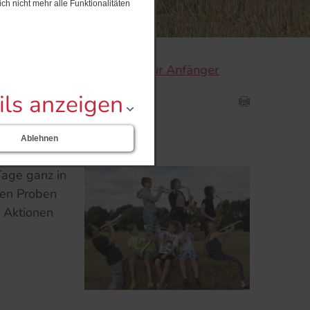
ch nicht mehr alle Funktionalitäten
Gitarrenkurse für Anfänger und Wiedereinsteige
ils anzeigen
Ablehnen
Tage ganz in
gen Proben
 Aktionen