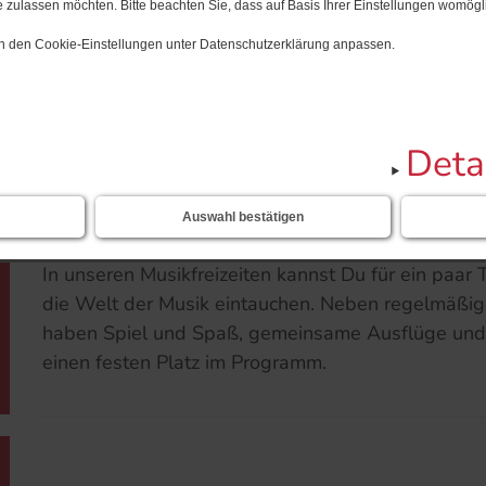
 zulassen möchten. Bitte beachten Sie, dass auf Basis Ihrer Einstellungen womögli
 in den Cookie-Einstellungen unter Datenschutzerklärung anpassen.
Start
Musikfreizeiten
NEU
Deta
Musikfreizeiten
Auswahl bestätigen
In unseren Musikfreizeiten kannst Du für ein paar 
die Welt der Musik eintauchen. Neben regelmäßi
haben Spiel und Spaß, gemeinsame Ausflüge und
einen festen Platz im Programm.