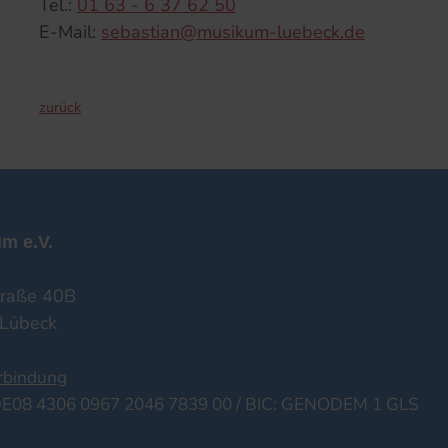
Tel.:
01 63 - 6 37 62 50
E-Mail:
sebastian@musikum-luebeck.de
zurück
m e.V.
raße 40B
Lübeck
rbindung
DE08 4306 0967 2046 7839 00 / BIC: GENODEM 1 GLS