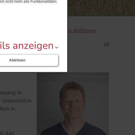
ch nicht mehr alle Funktionalitäten
Gitarrenkurse für Anfänger und Wiedereinsteige
ils anzeigen
Ablehnen
Gesang in
Unterricht in
lich in
te das