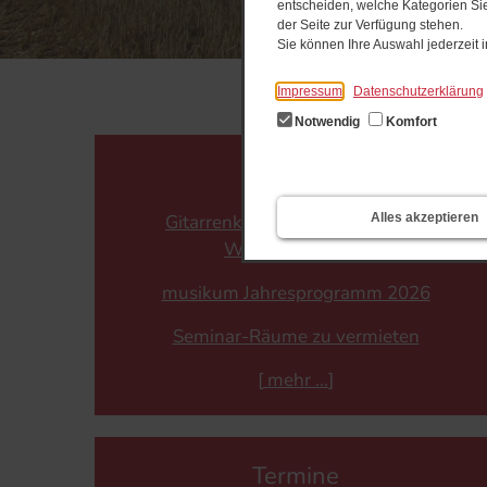
entscheiden, welche Kategorien Sie
der Seite zur Verfügung stehen.
Sie können Ihre Auswahl jederzeit
Impressum
Datenschutzerklärung
Notwendig
Komfort
Aktuelles
Alles akzeptieren
Gitarrenkurse für Anfänger und
Wiedereinsteiger
musikum Jahresprogramm 2026
Seminar-Räume zu vermieten
[
mehr
]
Termine