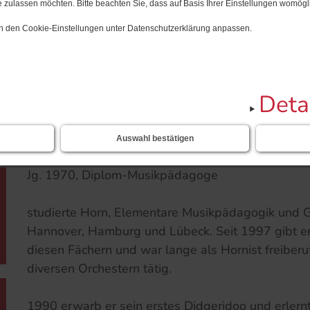
 zulassen möchten. Bitte beachten Sie, dass auf Basis Ihrer Einstellungen womögli
 in den Cookie-Einstellungen unter Datenschutzerklärung anpassen.
Start
Sebastian Engels
NEU
Deta
Sebastian Engels
Auswahl bestätigen
Jg. 1970, Diplom-Musikpädagoge
studierte Horn, Elementare Musikpädagogik und 
Hannover, Hamburg und Lübeck. Seit 1997 gibt er 
diesen Fächern und war lange als Hornist freiberuf
diversen Orchestern tätig.
1990 erwarb er sein erstes Didgeridoo und erlern