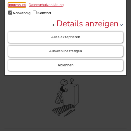
Impressum
Datenschutzerklärung
Notwendig
Komfort
Details anzeigen
Alles akzeptieren
Auswahl bestätigen
Musikalische Krabbelgruppe
Ablehnen